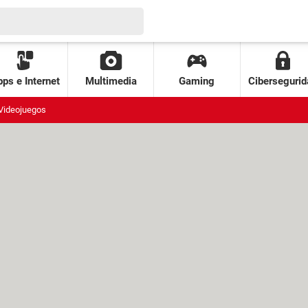
ps e Internet
Multimedia
Gaming
Cibersegurid
Videojuegos