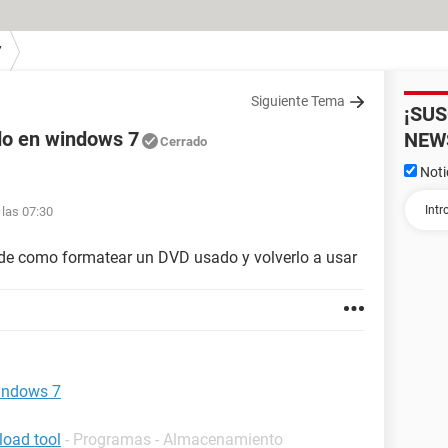
7
Siguiente Tema
¡SU
do en windows 7
NEW
Cerrado
Noti
 las 07:30
 de como formatear un DVD usado y volverlo a usar
indows 7
oad tool
- Programas - Almacenamiento