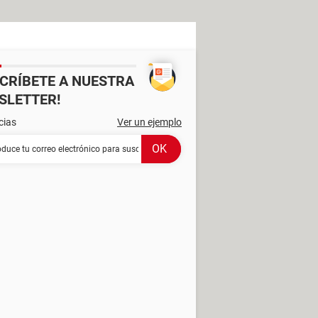
SCRÍBETE A NUESTRA
SLETTER!
cias
Ver un ejemplo