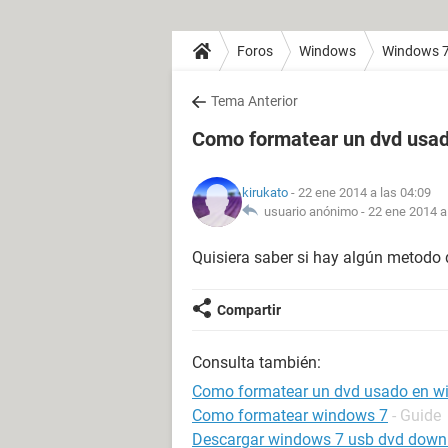
Foros
Windows
Windows 
Tema Anterior
Como formatear un dvd usa
kirukato
- 22 ene 2014 a las 04:09
usuario anónimo -
22 ene 2014 a
Quisiera saber si hay algún metodo
Compartir
Consulta también:
Como formatear un dvd usado en w
Como formatear windows 7
- Guide
Descargar windows 7 usb dvd downl