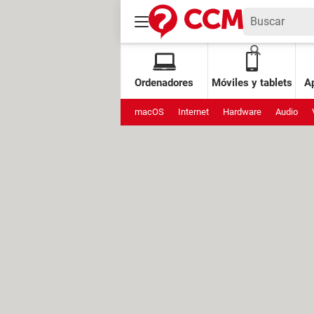
Ordenadores
Móviles y tablets
Ap
macOS
Internet
Hardware
Audio