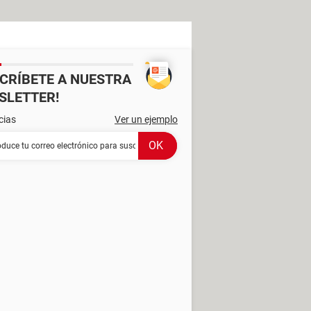
SCRÍBETE A NUESTRA
SLETTER!
cias
Ver un ejemplo