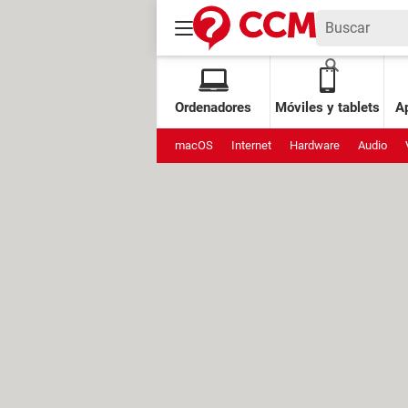
Ordenadores
Móviles y tablets
Ap
macOS
Internet
Hardware
Audio