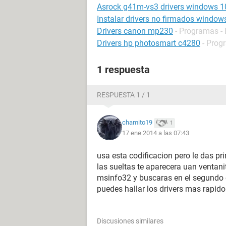
Asrock g41m-vs3 drivers windows 1
Instalar drivers no firmados window
Drivers canon mp230
- Programas - 
Drivers hp photosmart c4280
- Prog
1 respuesta
RESPUESTA 1 / 1
chamito19
1
17 ene 2014 a las 07:43
usa esta codificacion pero le das p
las sueltas te aparecera uan ventanit
msinfo32 y buscaras en el segundo c
puedes hallar los drivers mas rapido
Discusiones similares