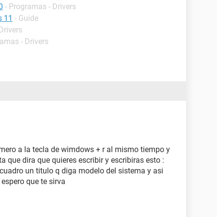
0
- Programas - Drivers
s 11
- Guide
Drivers
ramas - Drivers
rimero a la tecla de wimdows + r al mismo tiempo y
a que dira que quieres escribir y escribiras esto :
uadro un titulo q diga modelo del sistema y asi
 espero que te sirva