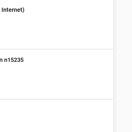
Internet)
nn n15235