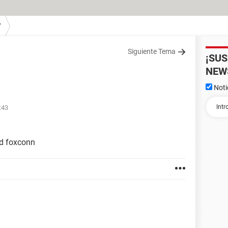
7
Siguiente Tema
¡SU
NEW
Noti
:43
rd foxconn