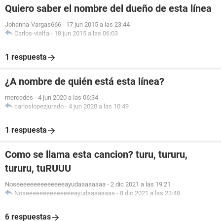
Quiero saber el nombre del dueño de esta línea
Johanna-Vargas666
-
17 jun 2015 a las 23:44
Carlos-vialfa
-
18 jun 2015 a las 06:03
1 respuesta
¿A nombre de quién está esta línea?
mercedes
-
4 jun 2020 a las 06:34
carloslopezjurado
-
4 jun 2020 a las 10:49
1 respuesta
Como se llama esta cancion? turu, tururu,
tururu, tuRUUU
Noseeeeeeeeeeeeeeayudaaaaaaaa
-
2 dic 2021 a las 19:21
Noseeeeeeeeeeeeeeayudaaaaaaaa
-
8 dic 2021 a las 23:48
6 respuestas