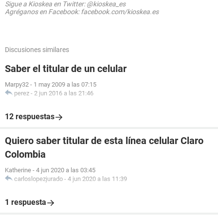
Sigue a Kioskea en Twitter: @kioskea_es
Agréganos en Facebook: facebook.com/kioskea.es
Discusiones similares
Saber el titular de un celular
Marpy32
-
1 may 2009 a las 07:15
perez
-
2 jun 2016 a las 21:46
12 respuestas
Quiero saber titular de esta línea celular Claro
Colombia
Katherine
-
4 jun 2020 a las 03:45
carloslopezjurado
-
4 jun 2020 a las 11:39
1 respuesta