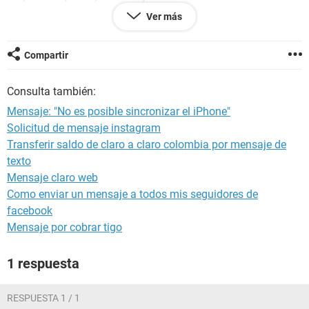
Ver más
Luego de retirar y volver a dar autorizacion a la
computadora me aparece el siguiente msj:
Compartir
esta computadora ya está autorizada
Incluyendo está, has autorizado una computadora de las 5
Consulta también:
disponibles.
Mensaje: "No es posible sincronizar el iPhone"
Si hay alguien capaz de encontrar una solucion debe ser un
Solicitud de mensaje instagram
forero de kioskea!
Transferir saldo de claro a claro colombia por mensaje de
texto
Mensaje claro web
Como enviar un mensaje a todos mis seguidores de
facebook
Mensaje por cobrar tigo
1 respuesta
RESPUESTA 1 / 1