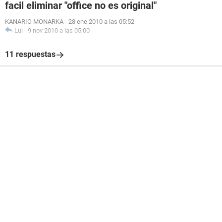
facil eliminar "office no es original"
KANARIO MONARKA
-
28 ene 2010 a las 05:52
Lui
-
9 nov 2010 a las 05:00
11 respuestas