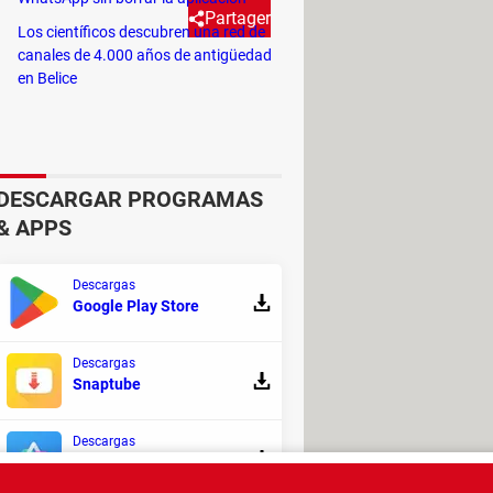
Partager
Los científicos descubren una red de
canales de 4.000 años de antigüedad
en Belice
 SMS por Cobrar. Este servicio
l mismo.
DESCARGAR PROGRAMAS
& APPS
s enviado. Para
aceptar
el cobro y
Descargas
Google Play Store
saje
en blanco
. Si quiere
rechazar
el
Descargas
Snaptube
ensaje al destinatario. Los
Descargas
Aurora Store