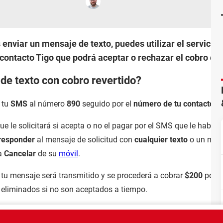
 enviar un mensaje de texto, puedes utilizar el servicio
contacto Tigo que podrá aceptar o rechazar el cobro de
e texto con cobro revertido?
r tu
SMS
al número
890
seguido por el
número de tu contacto
.
que le solicitará si acepta o no el pagar por el SMS que le habrá
responder
al mensaje de solicitud con
cualquier texto
o un men
la
Cancelar
de su
móvil
.
, tu mensaje será transmitido y se procederá a cobrar
$200
por m
 eliminados si no son aceptados a tiempo.
EMA