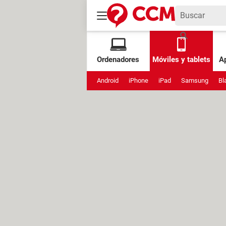
Ordenadores
Móviles y tablets
Ap
Android
iPhone
iPad
Samsung
Bl