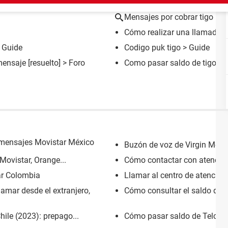
Mensajes por cobrar tigo
Cómo realizar una llamada p
 Guide
Codigo puk tigo
> Guide
mensaje
[resuelto] >
Foro
Como pasar saldo de tigo a t
 mensajes Movistar México
Buzón de voz de Virgin Méxi
Movistar, Orange...
Cómo contactar con atención
ar Colombia
Llamar al centro de atención 
llamar desde el extranjero,
Cómo consultar el saldo de t
ile (2023): prepago...
Cómo pasar saldo de Telcel a