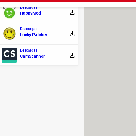
Descargas
HappyMod
or cobrar Tigo Colombia
> Guide
Descargas
Lucky Patcher
igo
> Guide
Descargas
CamScanner
co: cómo activarlo
 al cliente de AT&T USA
de Movistar Perú: del exterior
u tarjeta Sí Vale México
 Telcel: por mensaje, ejemplo