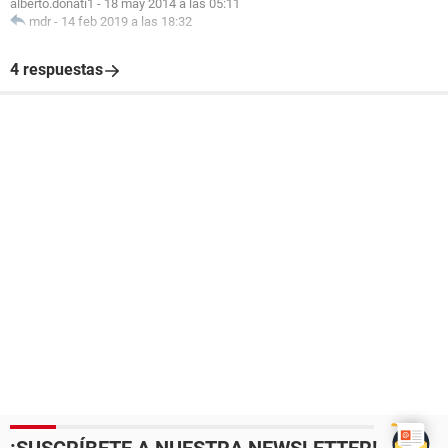
alberto.donati1
-
18 may 2014 a las 05:11
mdr
-
14 feb 2019 a las 18:32
4 respuestas