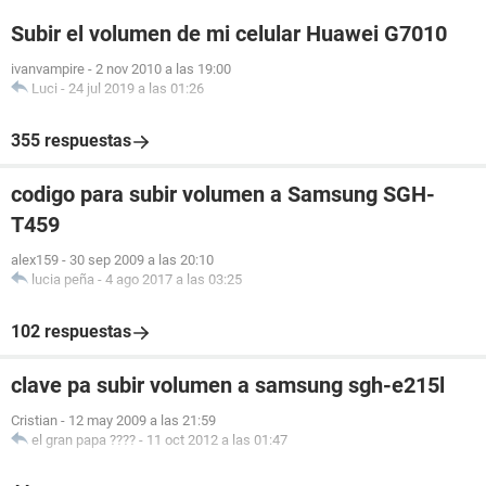
Subir el volumen de mi celular Huawei G7010
ivanvampire
-
2 nov 2010 a las 19:00
Luci
-
24 jul 2019 a las 01:26
355 respuestas
codigo para subir volumen a Samsung SGH-
T459
alex159
-
30 sep 2009 a las 20:10
lucia peña
-
4 ago 2017 a las 03:25
102 respuestas
clave pa subir volumen a samsung sgh-e215l
Cristian
-
12 may 2009 a las 21:59
el gran papa ????
-
11 oct 2012 a las 01:47