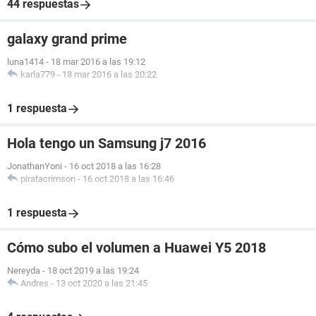
44 respuestas
galaxy grand prime
luna1414
-
18 mar 2016 a las 19:12
karla779
-
18 mar 2016 a las 20:22
1 respuesta
Hola tengo un Samsung j7 2016
JonathanYoni
-
16 oct 2018 a las 16:28
piratacrimson
-
16 oct 2018 a las 16:46
1 respuesta
Cómo subo el volumen a Huawei Y5 2018
Nereyda
-
18 oct 2019 a las 19:24
Andres
-
13 oct 2020 a las 21:45