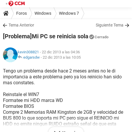
Foros
Windows
Windows 7
Tema Anterior
Siguiente Tema
[Problema]Mi PC se reinicia sola
Cerrado
kevin308821
- 22 dic 2013 a las 04:36
edgarsdw
-
22 dic 2013 a las 10:05
Tengo un problema desde hace 2 meses antes no le di
importancia a este problema pero ya los reinicio han sido
mas constates.
Reinstale el WIN7
Formatee mi HDD marca WD
Formatee BIOS
Compre 2 Memorias RAM Kingston de 2GB y velocidad de
BUS 800 lo que soporta mi PC pero sigue el REINICIO mi
HDD no emite ningun RUIDO extraño señal de que esta
Fallando.Me di cuenta de que al insertar unas de las