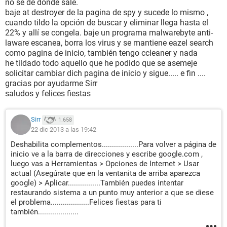
no se de donde sale.
baje at destroyer de la pagina de spy y sucede lo mismo ,
cuando tildo la opción de buscar y eliminar llega hasta el
22% y allí se congela. baje un programa malwarebyte anti-
laware escanea, borra los virus y se mantiene eazel search
como pagina de inicio, también tengo ccleaner y nada
he tildado todo aquello que he podido que se asemeje
solicitar cambiar dich pagina de inicio y sigue..... e fin ....
gracias por ayudarme Sirr
saludos y felices fiestas
Sirr
1.658
22 dic 2013 a las 19:42
Deshabilita complementos..................Para volver a página de
inicio ve a la barra de direcciones y escribe google.com ,
luego vas a Herramientas > Opciones de Internet > Usar
actual (Asegúrate que en la ventanita de arriba aparezca
google) > Aplicar................También puedes intentar
restaurando sistema a un punto muy anterior a que se diese
el problema...................Felices fiestas para ti
también....................