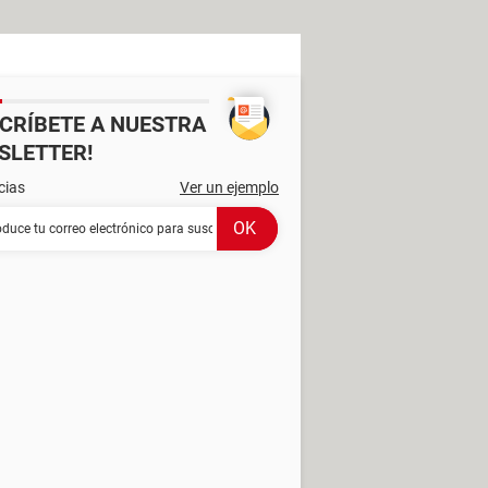
SCRÍBETE A NUESTRA
SLETTER!
cias
Ver un ejemplo