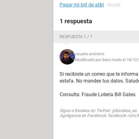
Pagar mi bill de at&t
- Guide
1 respuesta
RESPUESTA 1 / 1
usuario anónimo
Modificado por ibero.modo el 18/12/
Si recibiste un correo que te inform
estafa. No mandes tus datos. Salud
Consulta: Fraude Lotería Bill Gates.
Sigue a Kioskea en Twitter: @kioskea_es
Agréganos en Facebook: facebook.com/k