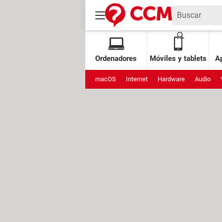
Ordenadores
Móviles y tablets
Ap
macOS
Internet
Hardware
Audio