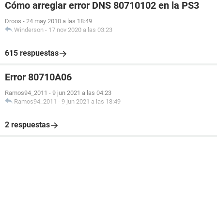
Cómo arreglar error DNS 80710102 en la PS3
Droos
-
24 may 2010 a las 18:49
Winderson
-
17 nov 2020 a las 03:23
615 respuestas
Error 80710A06
Ramos94_2011
-
9 jun 2021 a las 04:23
Ramos94_2011
-
9 jun 2021 a las 18:49
2 respuestas