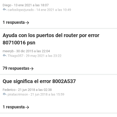
Diego
-
13 ene 2021 a las 18:07
carloslopezjurado
-
14 ene 2021 a las 10:49
1 respuesta
Ayuda con los puertos del router por error
80710016 psn
meeryb
-
30 dic 2015 a las 22:04
Thiago357
-
29 may 2021 a las 23:22
79 respuestas
Que significa el error 8002A537
Federico
-
21 jun 2018 a las 02:38
piratacrimson
-
21 jun 2018 a las 15:59
1 respuesta