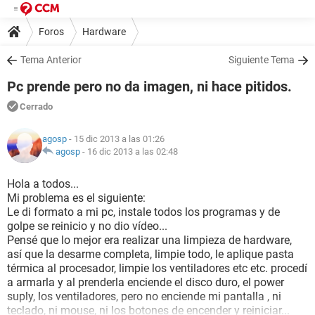
Foros
Hardware
Tema Anterior
Siguiente Tema
Pc prende pero no da imagen, ni hace pitidos.
Cerrado
agosp
- 15 dic 2013 a las 01:26
agosp
-
16 dic 2013 a las 02:48
Hola a todos...
Mi problema es el siguiente:
Le di formato a mi pc, instale todos los programas y de
golpe se reinicio y no dio vídeo...
Pensé que lo mejor era realizar una limpieza de hardware,
así que la desarme completa, limpie todo, le aplique pasta
térmica al procesador, limpie los ventiladores etc etc. procedí
a armarla y al prenderla enciende el disco duro, el power
suply, los ventiladores, pero no enciende mi pantalla , ni
teclado, ni mouse, ni los botones de encender y reiniciar...