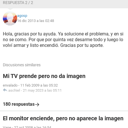
RESPUESTA 2 / 2
agosp
16 dic 2013 a las 02:48
Hola, gracias por tu ayuda. Ya solucione el problema, y en si
no se como. Por que por quinta vez desarme todo y luego lo
volví armar y listo encendió. Gracias por tu aporte.
Discusiones similares
Mi TV prende pero no da imagen
envalado
-
11 feb 2009 a las 05:32
aschiel
-
21 may 2023 a las 05:11
180 respuestas
El monitor enciende, pero no aparece la imagen
Vane
-
27 oct 2008 a las 16:54