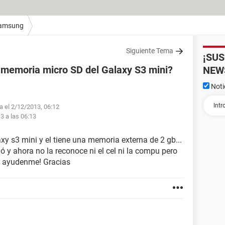
amsung
Siguiente Tema
¡SU
 memoria micro SD del Galaxy S3 mini?
NEW
Noti
fa el 2/12/2013, 06:12
3 a las 06:13
y s3 mini y el tiene una memoria externa de 2 gb...
y ahora no la reconoce ni el cel ni la compu pero
or ayudenme! Gracias