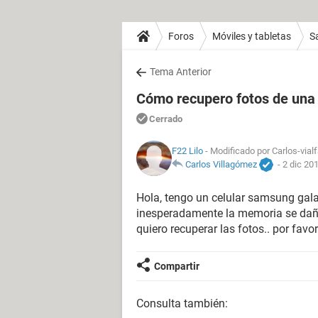
Foros
Móviles y tabletas
S
Tema Anterior
Cómo recupero fotos de una
Cerrado
F22 Lilo
- Modificado por Carlos-vial
Carlos Villagómez
-
2 dic 201
Hola, tengo un celular samsung galax
inesperadamente la memoria se dañó 
quiero recuperar las fotos.. por fav
Compartir
Consulta también: