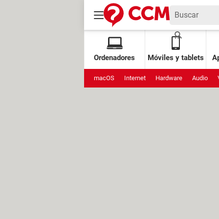
Ordenadores
Móviles y tablets
Ap
macOS
Internet
Hardware
Audio