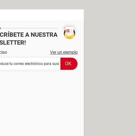
SCRÍBETE A NUESTRA
SLETTER!
cias
Ver un ejemplo