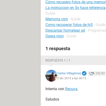
Cómo recupero fotos de una memori
La instruccion en 0x hace referenci
Guide
Memoria rom
- Guide
Como recuperar fotos de hi5
- Guide
Descargar formatear sd
- Programa
Opera mini
- Guide
1 respuesta
RESPUESTA 1 / 1
Carlos Villagómez
278.797
2 dic 2013 a las 06:13
Intenta con
Recuva
.
Saludos