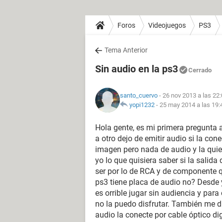
Foros
Videojuegos
PS3
Tema Anterior
Sin audio en la ps3
Cerrado
santo_cuervo
- 26 nov 2013 a las 22
yopi1232
-
25 may 2014 a las 19:
Hola gente, es mi primera pregunta
a otro dejo de emitir audio si la c
imagen pero nada de audio y la quie
yo lo que quisiera saber si la sali
ser por lo de RCA y de componente 
ps3 tiene placa de audio no? Desde
es orrible jugar sin audiencia y pa
no la puedo disfrutar. También me d
audio la conecte por cable óptico dig