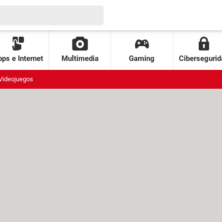
ps e Internet
Multimedia
Gaming
Cibersegurid
Videojuegos