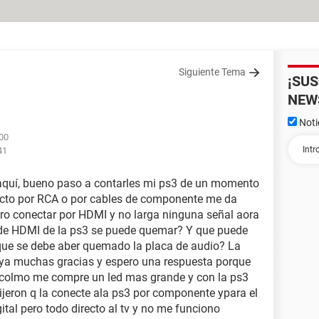
Siguiente Tema
¡SU
NEW
Noti
:00
41
 aquí, bueno paso a contarles mi ps3 de un momento
onecto por RCA o por cables de componente me da
ro conectar por HDMI y no larga ninguna señal aora
da de HDMI de la ps3 se puede quemar? Y que puede
que se debe aber quemado la placa de audio? La
 ya muchas gracias y espero una respuesta porque
ra colmo me compre un led mas grande y con la ps3
ijeron q la conecte ala ps3 por componente ypara el
ital pero todo directo al tv y no me funciono