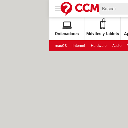
Ordenadores
Móviles y tablets
Ap
macOS
Internet
Hardware
Audio