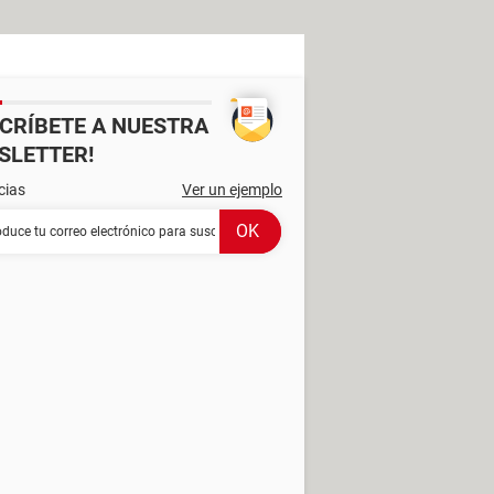
SCRÍBETE A NUESTRA
SLETTER!
cias
Ver un ejemplo