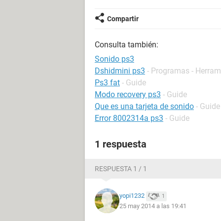
Compartir
Consulta también:
Sonido ps3
Dshidmini ps3
- Programas - Herra
Ps3 fat
- Guide
Modo recovery ps3
- Guide
Que es una tarjeta de sonido
- Guide
Error 8002314a ps3
- Guide
1 respuesta
RESPUESTA 1 / 1
yopi1232
1
25 may 2014 a las 19:41