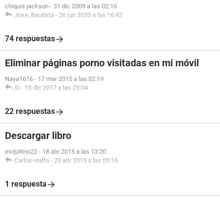
chiquis jackson
-
31 dic 2009 a las 02:16
José_Bautista
-
26 jun 2020 a las 16:42
74 respuestas
Eliminar páginas porno visitadas en mi móvil
Naya1616
-
17 mar 2015 a las 02:19
Si
-
18 dic 2017 a las 23:04
22 respuestas
Descargar libro
esquitino22
-
18 abr 2015 a las 13:20
Carlos-vialfa
-
20 abr 2015 a las 05:16
1 respuesta