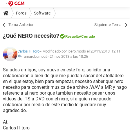
Foros
Software
Tema Anterior
Siguiente Tema
¿Qué NERO necesito?
Resuelto
/Cerrado
Carlos H Toro
- Modificado por ibero.modo el 20/11/2013, 12:11
amaroburnout -
21 nov 2013 a las 18:26
Saludos amigos, soy nuevo en este foro, solicito una
colaboracion a bien de que me puedan sacar del atolladero
en el que estoy, bien para empezar, necesito saber que nero
necesito para convertir musica de archivo .WAV a MP, y hago
referencia al nero por que tambien necesito pasar unos
videos de .TS a DVD con el nero, si alguien me puede
colaborar por medio de este medio le quedare muy
agradecido.
At.
Carlos H toro