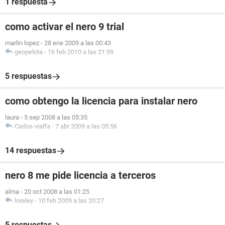
1 respuesta
como activar el nero 9 trial
marlin lopez
-
28 ene 2009 a las 00:43
geopelota
-
16 feb 2010 a las 21:59
5 respuestas
como obtengo la licencia para instalar nero
laura
-
5 sep 2008 a las 05:35
Carlos-vialfa
-
7 abr 2009 a las 05:56
14 respuestas
nero 8 me pide licencia a terceros
alma
-
20 oct 2008 a las 01:25
loreley
-
10 feb 2009 a las 20:27
5 respuestas