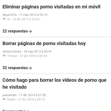
Eliminar páginas porno visitadas en mi móvil
Naya1616
-
17 mar 2015 à 02:19
Si
-
18 dic 2017 à 23:04
22 respuestas
Borrar páginas de porno visitadas hoy
venicio torres
-
29 sep 2013 à 02:47
Tinmar
-
14 abr 2020 à 06:34
32 respuestas
Cómo hago para borrar los vídeos de porno que
he visitado
paisaman
-
17 dic 2015 à 21:55
Nadie
-
27 dic 2018 à 09:10