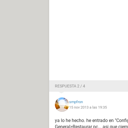
RESPUESTA 2 / 4
smpfron
15 nov 2013 a las 19:35
ya lo he hecho. he entrado en "Confi
General>Restaurar pc... asi que cier