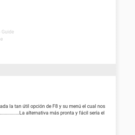
- Guide
de
da la tan útil opción de F8 y su menú el cual nos
.............La alternativa más pronta y fácil sería el