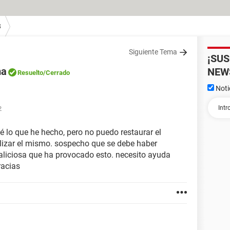
8
Siguiente Tema
¡SU
ma
NEW
Resuelto
/Cerrado
Noti
2
é lo que he hecho, pero no puedo restaurar el
alizar el mismo. sospecho que se debe haber
liciosa que ha provocado esto. necesito ayuda
racias