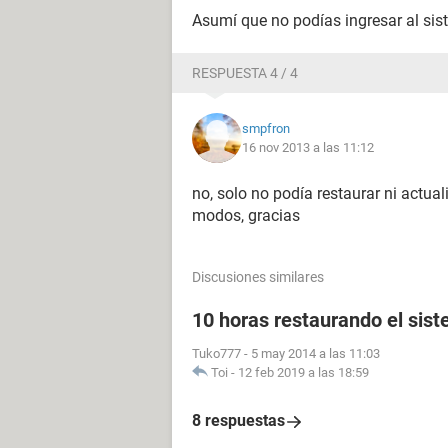
Asumí que no podías ingresar al sistema
RESPUESTA 4 / 4
smpfron
16 nov 2013 a las 11:12
no, solo no podía restaurar ni actual
modos, gracias
Discusiones similares
10 horas restaurando el sis
Tuko777
-
5 may 2014 a las 11:03
Toi
-
12 feb 2019 a las 18:59
8 respuestas