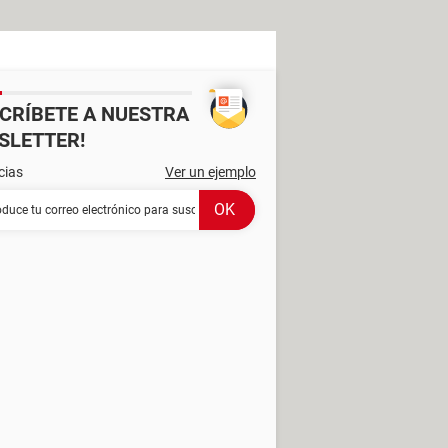
SCRÍBETE A NUESTRA
SLETTER!
cias
Ver un ejemplo