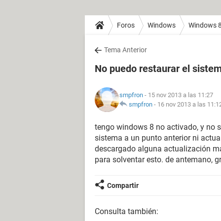
Foros
Windows
Windows 
Tema Anterior
No puedo restaurar el siste
smpfron
- 15 nov 2013 a las 11:27
smpfron
-
16 nov 2013 a las 11:1
tengo windows 8 no activado, y no s
sistema a un punto anterior ni actu
descargado alguna actualización ma
para solventar esto. de antemano, g
Compartir
Consulta también: