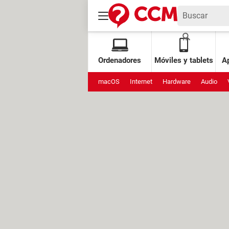
Ordenadores
Móviles y tablets
Ap
macOS
Internet
Hardware
Audio