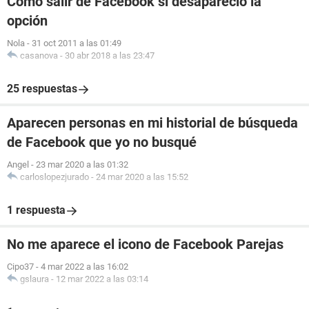
Cómo salir de Facebook si desapareció la
opción
Nola
-
31 oct 2011 a las 01:49
casanova
-
30 abr 2018 a las 23:47
25 respuestas
Aparecen personas en mi historial de búsqueda
de Facebook que yo no busqué
Angel
-
23 mar 2020 a las 01:32
carloslopezjurado
-
24 mar 2020 a las 15:52
1 respuesta
No me aparece el icono de Facebook Parejas
Cipo37
-
4 mar 2022 a las 16:02
gslaura
-
12 mar 2022 a las 03:14