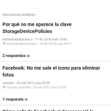
Discusiones similares
Por qué no me aparece la clave
StorageDevicePolicies
kisbelanabelpacheco
-
17 dic 2018 a las 15:05
kisbelanabelpacheco
-
18 dic 2018 a las 00:21
2 respuestas
Facebook: No me sale el icono para eliminar
fotos
vaneleis
-
25 mar 2012 a las 05:29
usuario anónimo
-
25 ene 2013 a las 17:00
1 respuesta