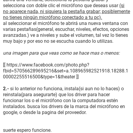
selecciona con doble clic el micrófono que deseas usar
(si
no aparece nada, ni siquiera la pestaña grabar; posiblemente
no tienes ningún micrófono conectado a tu pc).
al seleccionar el micrófono te abrirá una nueva ventana con
varias pestañas(general, escuchar, niveles, efectos, opciones
avanzadas.) ve a niveles y sube el volumen, tal vez lo tienes
muy bajo y por eso no se escucha cuando lo utilizas.
una imagen para que veas como se hace mas o menos:
[[ https://www.facebook.com/photo.php?
fbid=570566289695216&set=a.108965982521918.18288.1
00002255516500&type=1&theater ]]
2.-
si lo anterior no funciona, instala(si aun no lo haces) o
reinstala(para asegurarte) que los driver para hacer
funcionar los o el micrófono con la computadora estén
instalados. busca los drivers de la marca del micrófono en
google, o desde la pagina del proveedor.
suerte espero funcione.