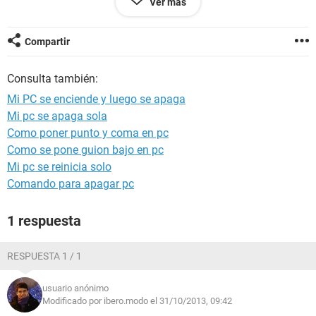
Ver más
saludos!!!!!!
PD:: AMIGOS AYUDENMEEEEEEEEEEEEEEEEEE!!!!!!!!!!!!!!!!!!!!!!
Compartir
gracias!
Consulta también:
Mi PC se enciende y luego se apaga
Mi pc se apaga sola
Como poner punto y coma en pc
Como se pone guion bajo en pc
Mi pc se reinicia solo
Comando para apagar pc
1 respuesta
RESPUESTA 1 / 1
usuario anónimo
Modificado por ibero.modo el 31/10/2013, 09:42