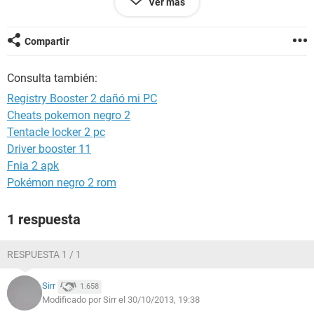
Ver más
reproductor de windows media dejo de abrir, no emiten
ninguna advertencia, solo no abren. AUXILIO!!!! Si de algo
sirve y alguien me puede ayudar, tengo Win 7 64x Ultimate. (
Compartir
Ah! y no puedo ver las propiedades de algunas carpetas, no
importa cuantas veces de click derecho y "propiedades" no
Consulta también:
sale nada o la ruta que use, tampoco sale ventana alguna ni
advertencias). y por MODO SEGURO tampoco funciona.
Registry Booster 2 dañó mi PC
Cheats pokemon negro 2
Tentacle locker 2 pc
Driver booster 11
Fnia 2 apk
Pokémon negro 2 rom
1 respuesta
RESPUESTA 1 / 1
Sirr
1.658
Modificado por Sirr el 30/10/2013, 19:38