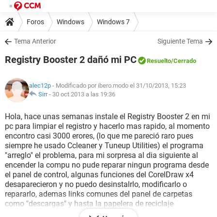
Foros
Windows
Windows 7
Tema Anterior
Siguiente Tema
Registry Booster 2 dañó mi PC
Resuelto
/Cerrado
alec12p
- Modificado por ibero.modo el 31/10/2013, 15:23
Sirr
-
30 oct 2013 a las 19:36
Hola, hace unas semanas instale el Registry Booster 2 en mi
pc para limpiar el registro y hacerlo mas rapido, al momento
encontro casi 3000 erores, (lo que me pareció raro pues
siempre he usado Ccleaner y Tuneup Utilities) el programa
"arreglo" el problema, para mi sorpresa al dia siguiente al
encender la compu no pude reparar ningun programa desde
el panel de control, algunas funciones del CorelDraw x4
desaparecieron y no puedo desinstalrlo, modificarlo o
repararlo, ademas links comunes del panel de carpetas
como "descargas" y hasta la papelera de reciclaje
desaparecieron, el internet explorer no funciona y hasta el