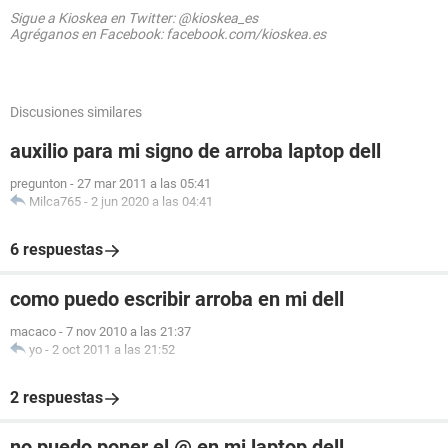
Sigue a Kioskea en Twitter: @kioskea_es
Agréganos en Facebook: facebook.com/kioskea.es
Discusiones similares
auxilio para mi signo de arroba laptop dell
pregunton
-
27 mar 2011 a las 05:41
Milca765
-
2 jun 2020 a las 04:41
6 respuestas
como puedo escribir arroba en mi dell
macaco
-
7 nov 2010 a las 21:37
yo
-
2 oct 2011 a las 21:52
2 respuestas
no puedo poner el @ en mi laptop dell