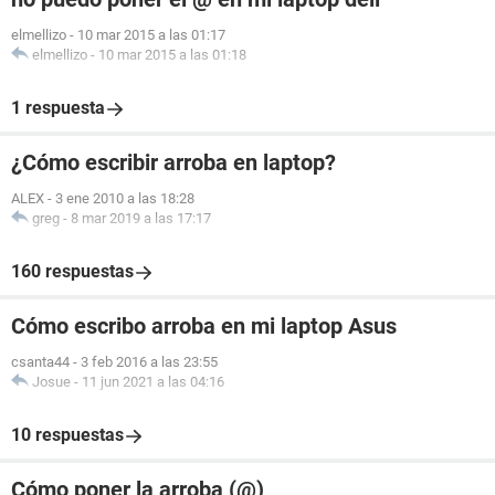
elmellizo
-
10 mar 2015 a las 01:17
elmellizo
-
10 mar 2015 a las 01:18
1 respuesta
¿Cómo escribir arroba en laptop?
ALEX
-
3 ene 2010 a las 18:28
greg
-
8 mar 2019 a las 17:17
160 respuestas
Cómo escribo arroba en mi laptop Asus
csanta44
-
3 feb 2016 a las 23:55
Josue
-
11 jun 2021 a las 04:16
10 respuestas
Cómo poner la arroba (@)