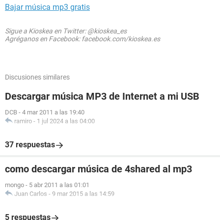
Bajar música mp3 gratis
Sigue a Kioskea en Twitter: @kioskea_es
Agréganos en Facebook: facebook.com/kioskea.es
Discusiones similares
Descargar música MP3 de Internet a mi USB
DCB
-
4 mar 2011 a las 19:40
ramiro
-
1 jul 2024 a las 04:00
37 respuestas
como descargar música de 4shared al mp3
mongo
-
5 abr 2011 a las 01:01
Juan Carlos
-
9 mar 2015 a las 14:59
5 respuestas