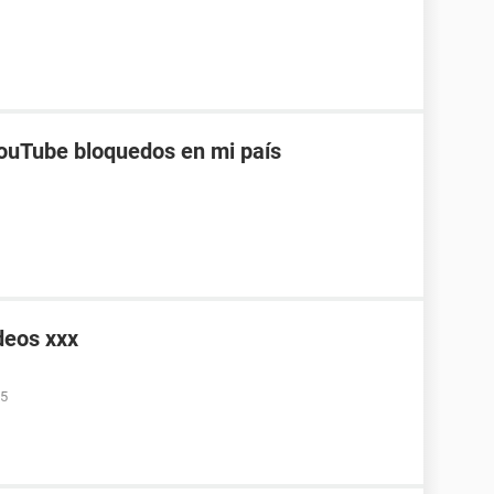
ouTube bloquedos en mi país
deos xxx
05