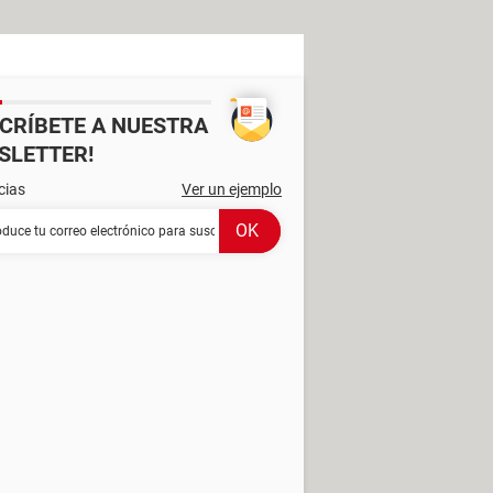
SCRÍBETE A NUESTRA
SLETTER!
cias
Ver un ejemplo