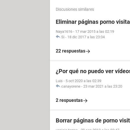
Discusiones similares
Eliminar páginas porno visit
Naya1616
-
17 mar 2015 a las 02:19
Si
-
18 dic 2017 a las 23:04
22 respuestas
¿Por qué no puedo ver vídeo
Luis
-
5 oct 2020 a las 02:39
canayorene
-
23 mar 2021 a las 23:20
2 respuestas
Borrar páginas de porno visi