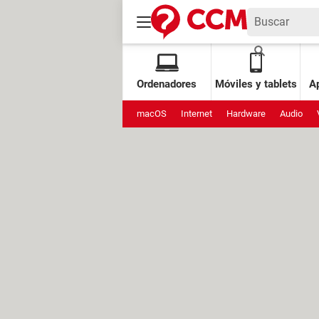
Ordenadores
Móviles y tablets
Ap
macOS
Internet
Hardware
Audio