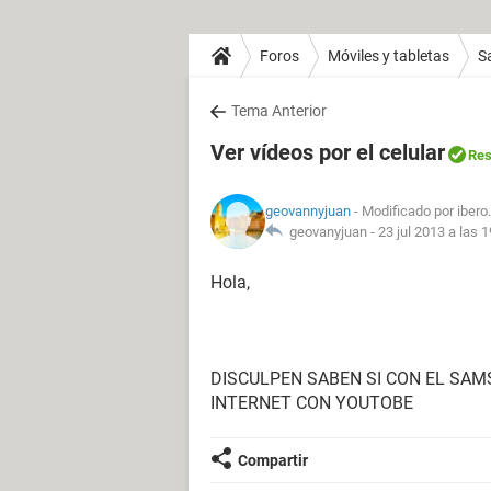
Foros
Móviles y tabletas
S
Tema Anterior
Ver vídeos por el celular
Res
geovannyjuan
- Modificado por ibero
geovanyjuan -
23 jul 2013 a las 
Hola,
DISCULPEN SABEN SI CON EL SAM
INTERNET CON YOUTOBE
Compartir