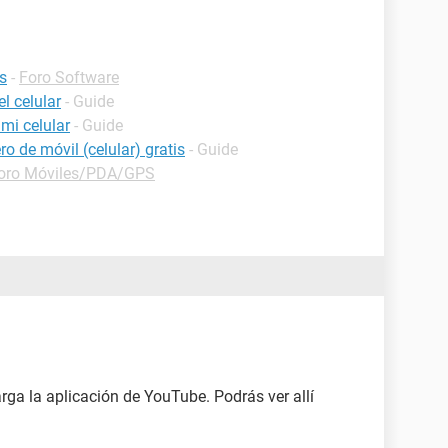
s
-
Foro Software
l celular
- Guide
mi celular
- Guide
o de móvil (celular) gratis
- Guide
oro Móviles/PDA/GPS
arga la aplicación de YouTube. Podrás ver allí