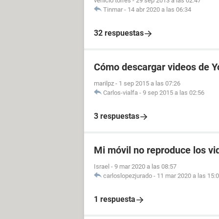
venicio torres
-
29 sep 2013 a las 02:47
Tinmar
-
14 abr 2020 a las 06:34
32 respuestas
Cómo descargar videos de Y
marilpz
-
1 sep 2015 a las 07:26
Carlos-vialfa
-
9 sep 2015 a las 02:56
3 respuestas
Mi móvil no reproduce los vi
Israel
-
9 mar 2020 a las 08:57
carloslopezjurado
-
11 mar 2020 a las 15:
1 respuesta