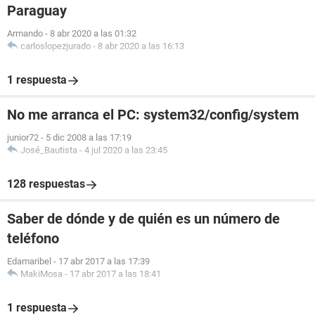
Paraguay
Armando
-
8 abr 2020 a las 01:32
carloslopezjurado
-
8 abr 2020 a las 16:13
1 respuesta
No me arranca el PC: system32/config/system
junior72
-
5 dic 2008 a las 17:19
José_Bautista
-
4 jul 2020 a las 23:45
128 respuestas
Saber de dónde y de quién es un número de
teléfono
Edamaribel
-
17 abr 2017 a las 17:39
MakiMosa
-
17 abr 2017 a las 18:41
1 respuesta