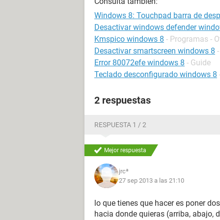
Consulta también:
Windows 8: Touchpad barra de despl
Desactivar windows defender wind
Kmspico windows 8
- Programas - O
Desactivar smartscreen windows 8
Error 80072efe windows 8
- Guide
Teclado desconfigurado windows 8
2 respuestas
RESPUESTA 1 / 2
Mejor respuesta
jrcª
27 sep 2013 a las 21:10
lo que tienes que hacer es poner dos
hacia donde quieras (arriba, abajo,