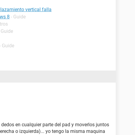
azamiento vertical falla
ows 8
- Guide
tros
- Guide
- Guide
 dedos en cualquier parte del pad y moverlos juntos
 derecha o izquierda)... yo tengo la misma maquina