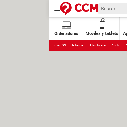
Ordenadores
Móviles y tablets
Ap
macOS
Internet
Hardware
Audio