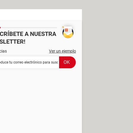
SCRÍBETE A NUESTRA
SLETTER!
cias
Ver un ejemplo