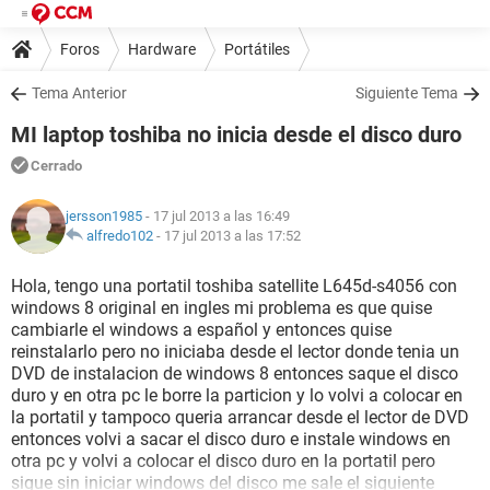
Foros
Hardware
Portátiles
Tema Anterior
Siguiente Tema
MI laptop toshiba no inicia desde el disco duro
Cerrado
jersson1985
- 17 jul 2013 a las 16:49
alfredo102
-
17 jul 2013 a las 17:52
Hola, tengo una portatil toshiba satellite L645d-s4056 con
windows 8 original en ingles mi problema es que quise
cambiarle el windows a español y entonces quise
reinstalarlo pero no iniciaba desde el lector donde tenia un
DVD de instalacion de windows 8 entonces saque el disco
duro y en otra pc le borre la particion y lo volvi a colocar en
la portatil y tampoco queria arrancar desde el lector de DVD
entonces volvi a sacar el disco duro e instale windows en
otra pc y volvi a colocar el disco duro en la portatil pero
sigue sin iniciar windows del disco me sale el siguiente