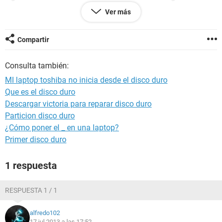
mensaje...
Ver más
fallan los medios de comprobacion....
ningun dispositivo de inicio.....
Compartir
pero en el BIOS si reconoce el disco duro y el lector de
Consulta también:
DVD.....
MI laptop toshiba no inicia desde el disco duro
agradezco su ayuda por favor es urgente....
Que es el disco duro
Descargar victoria para reparar disco duro
Particion disco duro
¿Cómo poner el _ en una laptop?
Primer disco duro
1 respuesta
RESPUESTA 1 / 1
alfredo102
17 jul 2013 a las 17:52