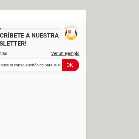
SCRÍBETE A NUESTRA
SLETTER!
cias
Ver un ejemplo