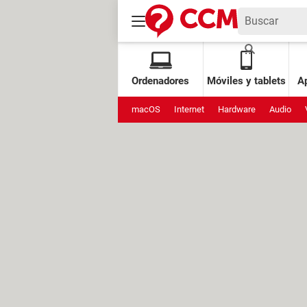
Ordenadores
Móviles y tablets
Ap
macOS
Internet
Hardware
Audio