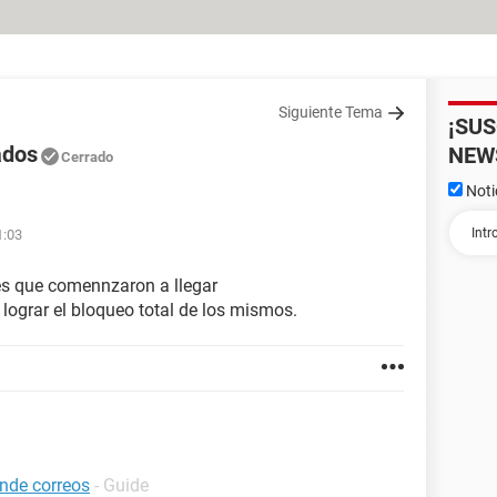
Siguiente Tema
¡SU
ados
NEW
Cerrado
Noti
1:03
es que comennzaron a llegar
ograr el bloqueo total de los mismos.
nde correos
- Guide