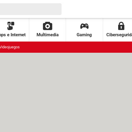
ps e Internet
Multimedia
Gaming
Cibersegurid
Videojuegos