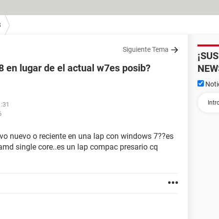
8
Siguiente Tema
¡SU
8 en lugar de el actual w7es posib?
NEW
Noti
1:31
6
ivo nuevo o reciente en una lap con windows 7??es
amd single core..es un lap compac presario cq