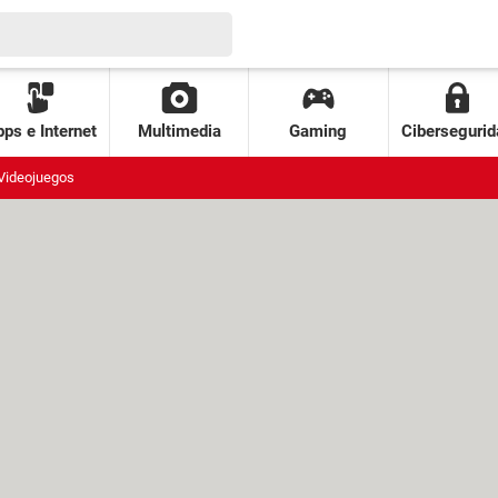
ps e Internet
Multimedia
Gaming
Cibersegurid
Videojuegos