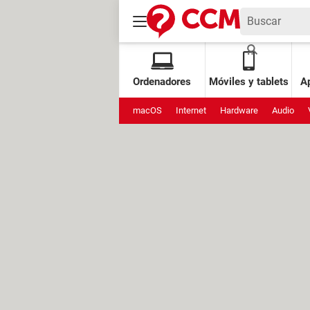
Ordenadores
Móviles y tablets
Ap
macOS
Internet
Hardware
Audio