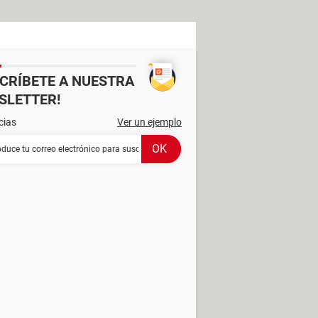
SCRÍBETE A NUESTRA
SLETTER!
cias
Ver un ejemplo