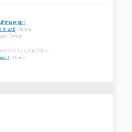
ultimate sp1
d ni usb
- Guide
as - Terror
orización y diagnóstico
ows 7
- Guide