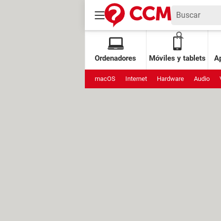
Ordenadores
Móviles y tablets
Ap
macOS
Internet
Hardware
Audio