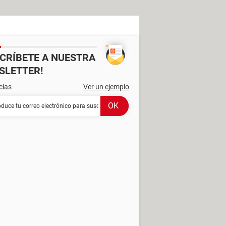
SCRÍBETE A NUESTRA
SLETTER!
cias
Ver un ejemplo