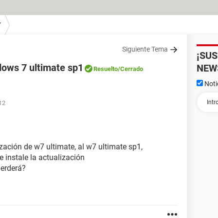
7
Siguiente Tema
¡SU
dows 7 ultimate sp1
NEW
Resuelto
/Cerrado
Noti
12
zación de w7 ultimate, al w7 ultimate sp1,
 instale la actualización
perderá?