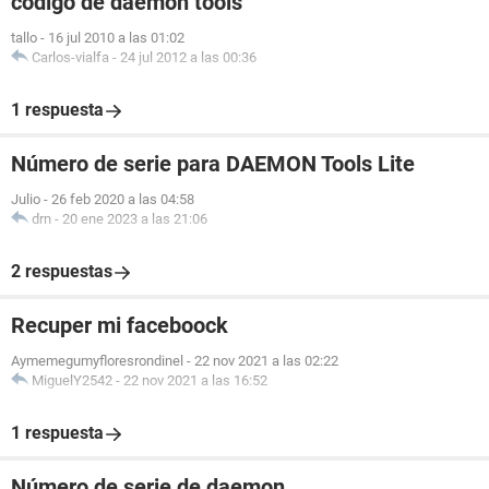
código de daemon tools
tallo
-
16 jul 2010 a las 01:02
Carlos-vialfa
-
24 jul 2012 a las 00:36
1 respuesta
Número de serie para DAEMON Tools Lite
Julio
-
26 feb 2020 a las 04:58
drn
-
20 ene 2023 a las 21:06
2 respuestas
Recuper mi faceboock
Aymemegumyfloresrondinel
-
22 nov 2021 a las 02:22
MiguelY2542
-
22 nov 2021 a las 16:52
1 respuesta
Número de serie de daemon