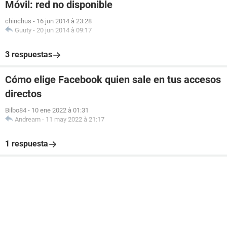
Móvil: red no disponible
chinchus
-
16 jun 2014 à 23:28
Guuty
-
20 jun 2014 à 09:17
3 respuestas
Cómo elige Facebook quien sale en tus accesos
directos
Bilbo84
-
10 ene 2022 à 01:31
Andream
-
11 may 2022 à 21:17
1 respuesta