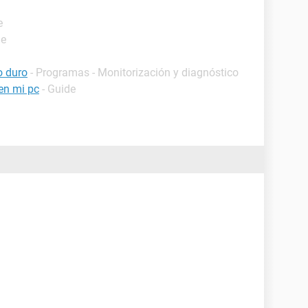
e
de
o duro
- Programas - Monitorización y diagnóstico
 en mi pc
- Guide