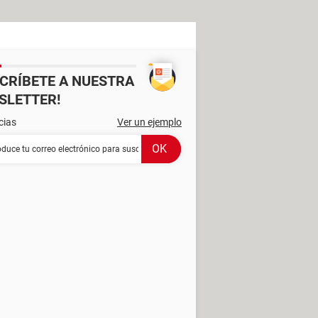
SCRÍBETE A NUESTRA
SLETTER!
cias
Ver un ejemplo