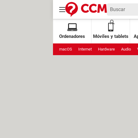
Ordenadores
Móviles y tablets
Ap
macOS
Internet
Hardware
Audio