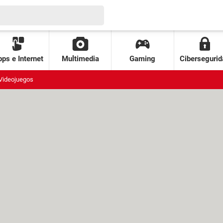
ps e Internet
Multimedia
Gaming
Cibersegurid
Videojuegos