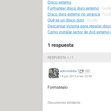
Disco externo
Formatear disco duro externo
- Guid
Disco duro externo no arranca
- Gui
Qué es un disco duro
- Guide
Descargar victoria para reparar disc
Como instalar lector de dvd externo
1 respuesta
RESPUESTA 1 / 1
adricordoba
151
19 jun 2013 a las 23:50
Formatealo
Discusiones similares