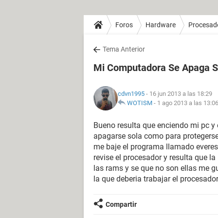
Foros
Hardware
Procesad
Tema Anterior
Mi Computadora Se Apaga So
cdvn1995
- 16 jun 2013 a las 18:29
WOTISM
-
1 ago 2013 a las 13:0
Bueno resulta que enciendo mi pc 
apagarse sola como para protegerse
me baje el programa llamado everest
revise el procesador y resulta que 
las rams y se que no son ellas me g
la que deberia trabajar el procesado
Compartir