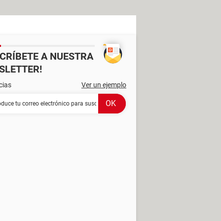
SCRÍBETE A NUESTRA
SLETTER!
cias
Ver un ejemplo