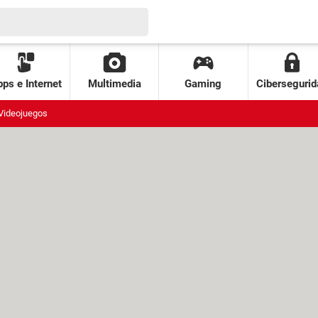
ps e Internet
Multimedia
Gaming
Cibersegurid
Videojuegos