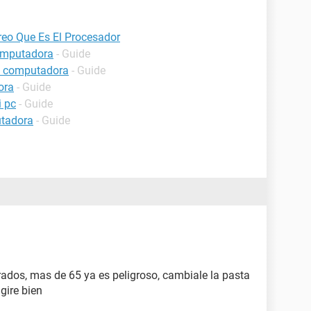
eo Que Es El Procesador
computadora
- Guide
a computadora
- Guide
ora
- Guide
i pc
- Guide
utadora
- Guide
rados, mas de 65 ya es peligroso, cambiale la pasta
gire bien