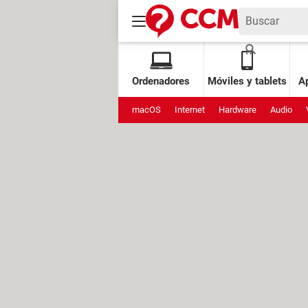
Ordenadores
Móviles y tablets
Ap
macOS
Internet
Hardware
Audio