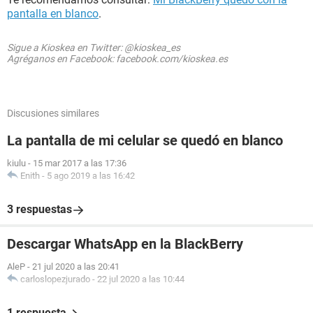
pantalla en blanco
.
Sigue a Kioskea en Twitter: @kioskea_es
Agréganos en Facebook: facebook.com/kioskea.es
Discusiones similares
La pantalla de mi celular se quedó en blanco
kiulu
-
15 mar 2017 a las 17:36
Enith
-
5 ago 2019 a las 16:42
3 respuestas
Descargar WhatsApp en la BlackBerry
AleP
-
21 jul 2020 a las 20:41
carloslopezjurado
-
22 jul 2020 a las 10:44
1 respuesta