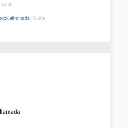
- Guide
book eliminada
- Guide
 llamada