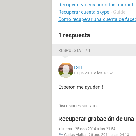
Recuperar videos borrados android
Recuperar cuenta skype
- Guide
Como recuperar una cuenta de face
1 respuesta
RESPUESTA 1 / 1
Toli 1
10 jun 2013 a las 18:52
Esperon me ayuden!!
Discusiones similares
Recuperar grabación de una
luistena
-
25 ago 2014 a las 21:54
Carlos-vialfa
-
26 ago 2014 a las 04:13