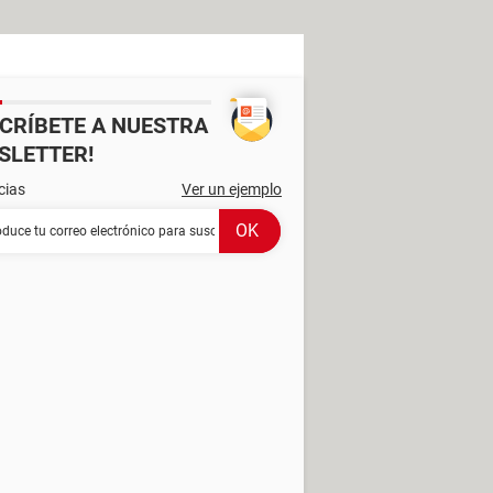
SCRÍBETE A NUESTRA
SLETTER!
cias
Ver un ejemplo