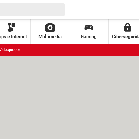
ps e Internet
Multimedia
Gaming
Cibersegurid
Videojuegos