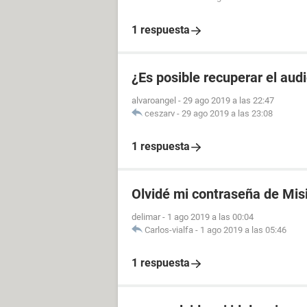
1 respuesta
¿Es posible recuperar el aud
alvaroangel
-
29 ago 2019 a las 22:47
ceszarv
-
29 ago 2019 a las 23:08
1 respuesta
Olvidé mi contraseña de Mis
delimar
-
1 ago 2019 a las 00:04
Carlos-vialfa
-
1 ago 2019 a las 05:46
1 respuesta