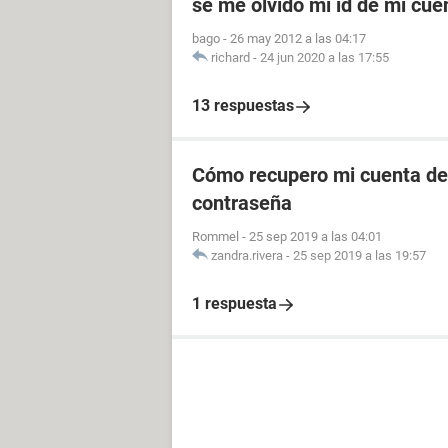
se me olvido mi id de mi cu
bago
-
26 may 2012 a las 04:17
richard
-
24 jun 2020 a las 17:55
13 respuestas
Cómo recupero mi cuenta de 
contraseña
Rommel
-
25 sep 2019 a las 04:01
zandra.rivera
-
25 sep 2019 a las 19:57
1 respuesta