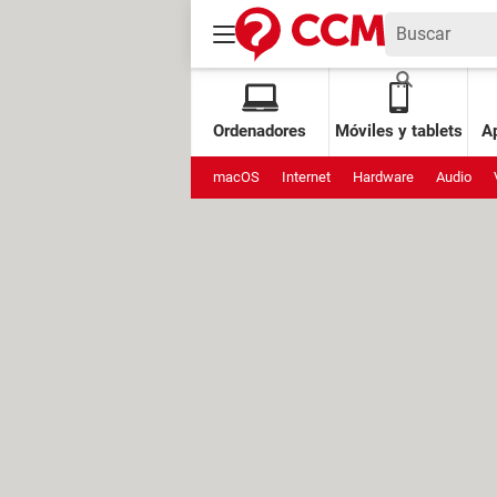
Ordenadores
Móviles y tablets
Ap
macOS
Internet
Hardware
Audio