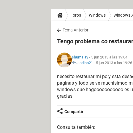
Foros
Windows
Windows 
Tema Anterior
Tengo problema co restaura
shumalay
- 5 jun 2013 a las 19:04
andino21
-
5 jun 2013 a las 19:26
necesito restaurar mi pc y esta desac
paginas y todo se ve muchisimoo ma
windows que hagooooooooooo es urg
gracias
Compartir
Consulta también: