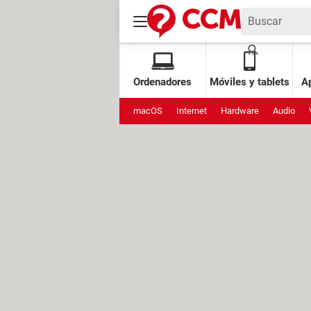
Ordenadores
Móviles y tablets
Ap
macOS
Internet
Hardware
Audio