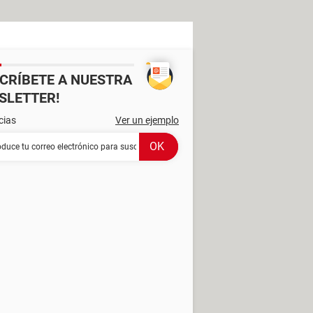
SCRÍBETE A NUESTRA
SLETTER!
cias
Ver un ejemplo