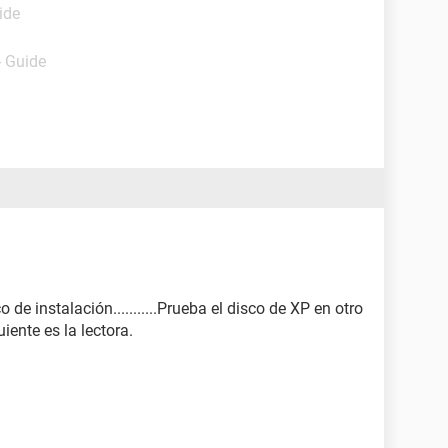
ide
- Guide
de instalación...........Prueba el disco de XP en otro
uiente es la lectora.