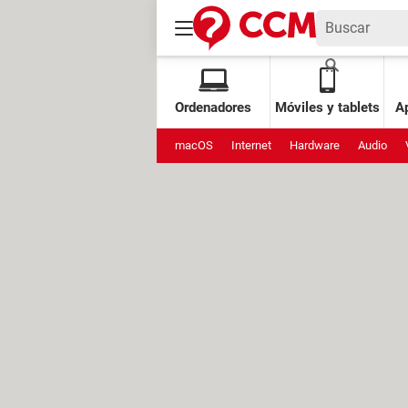
Ordenadores
Móviles y tablets
Ap
macOS
Internet
Hardware
Audio