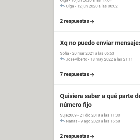
Olga
-
10 jun 2020 a las 17:04
Olga
-
12 jun 2020 a las 00:02
2 respuestas
Xq no puedo enviar mensajes 
Sofia
-
20 mar 2021 a las 06:53
JoseAlberto
-
18 may 2022 a las 21:11
7 respuestas
Quisiera saber a qué parte 
número fijo
Suje2009
-
21 dic 2018 a las 11:30
Nanas
-
9 ago 2020 a las 16:58
2 respuestas