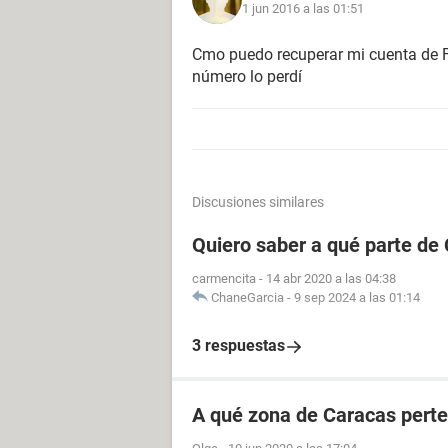
1 jun 2016 a las 01:51
Cmo puedo recuperar mi cuenta de F
número lo perdí
Discusiones similares
Quiero saber a qué parte de
carmencita
-
14 abr 2020 a las 04:38
ChaneGarcia
-
9 sep 2024 a las 01:14
3 respuestas
A qué zona de Caracas perte