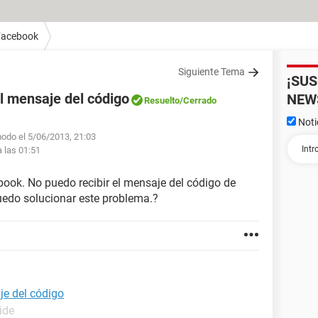
Facebook
Siguiente Tema
¡SU
l mensaje del código
NEW
Resuelto
/Cerrado
Noti
modo el 5/06/2013, 21:03
a las 01:51
book. No puedo recibir el mensaje del código de
edo solucionar este problema.?
je del código
ide