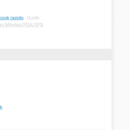
book rapido
- Guide
ro Móviles/PDA/GPS
ok