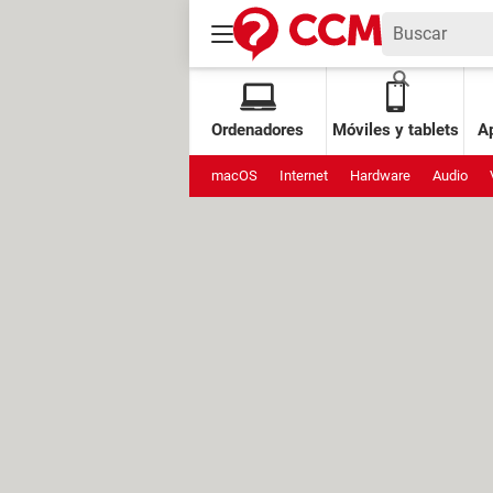
Ordenadores
Móviles y tablets
Ap
macOS
Internet
Hardware
Audio