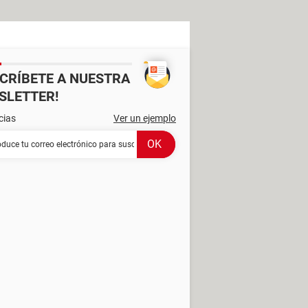
SCRÍBETE A NUESTRA
SLETTER!
cias
Ver un ejemplo