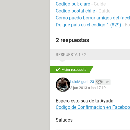
Código puk claro
- Guide
Codigo postal chile
- Guide
Como puedo borrar amigos del face
De que pais es el codigo 1 (829)
-
Fo
2 respuestas
RESPUESTA 1 / 2
Mejor respuesta
LuisMiguel_23
103
3 jun 2013 a las 17:19
Espero esto sea de tu Ayuda
Codigo de Confirmacion en Facebo
Saludos