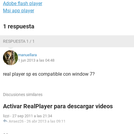
Adobe flash player
Msi app player
1 respuesta
RESPUESTA 1 / 1
manuellara
1 jun 2013 a las 04:48
real player sp es compatible con window 7?
Discusiones similares
Activar RealPlayer para descargar videos
lizzi
-
27 sep 2011 a las 21:34
Arraez26
-
26 abr 2013 a las 09:11