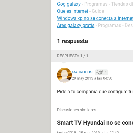
Gog galaxy
- Programas - Tiendas di
Que es internet
- Guide
Windows xp no se conecta a interne
Ares galaxy gratis
- Programas - Des
1 respuesta
RESPUESTA 1 / 1
MACROPOSE
1
29 may 2013 a las 04:50
Pide a tu compania que configure tu 
Discusiones similares
Smart TV Hyundai no se conec
javierv2019
-
19 mar 2019 a las 22:40