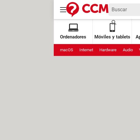
Ordenadores
Móviles y tablets
Ap
macOS
Internet
Hardware
Audio