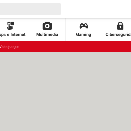
ps e Internet
Multimedia
Gaming
Cibersegurid
Videojuegos