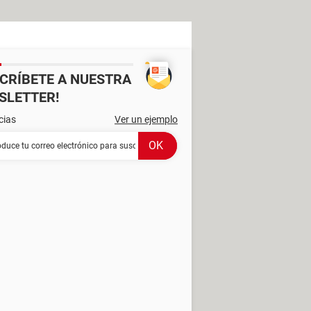
SCRÍBETE A NUESTRA
SLETTER!
cias
Ver un ejemplo