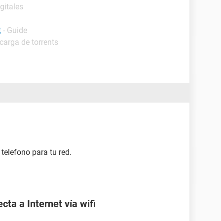
gitales
t
- Guide
carga de torrents
telefono para tu red.
ta a Internet vía wifi