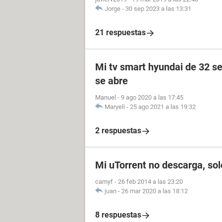
Jorge
-
30 sep 2023 a las 13:31
21 respuestas
Mi tv smart hyundai de 32 se
se abre
Manuel
-
9 ago 2020 a las 17:45
Maryeli
-
25 ago 2021 a las 19:32
2 respuestas
Mi uTorrent no descarga, so
camyf
-
26 feb 2014 a las 23:20
juan
-
26 mar 2020 a las 18:12
8 respuestas