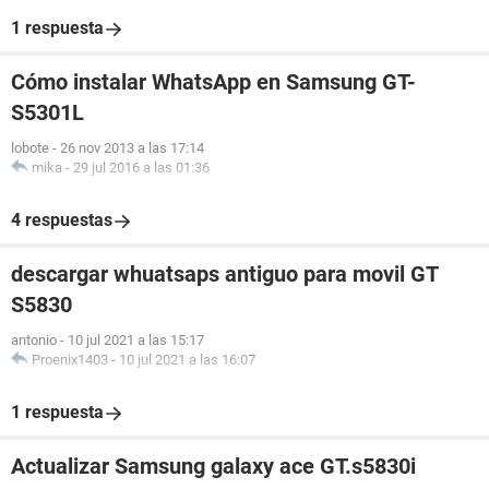
1 respuesta
Cómo instalar WhatsApp en Samsung GT-
S5301L
lobote
-
26 nov 2013 a las 17:14
mika
-
29 jul 2016 a las 01:36
4 respuestas
descargar whuatsaps antiguo para movil GT
S5830
antonio
-
10 jul 2021 a las 15:17
Proenix1403
-
10 jul 2021 a las 16:07
1 respuesta
Actualizar Samsung galaxy ace GT.s5830i