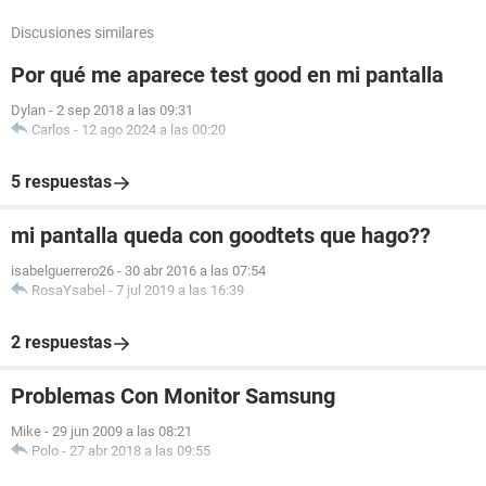
Discusiones similares
Por qué me aparece test good en mi pantalla
Dylan
-
2 sep 2018 a las 09:31
Carlos
-
12 ago 2024 a las 00:20
5 respuestas
mi pantalla queda con goodtets que hago??
isabelguerrero26
-
30 abr 2016 a las 07:54
RosaYsabel
-
7 jul 2019 a las 16:39
2 respuestas
Problemas Con Monitor Samsung
Mike
-
29 jun 2009 a las 08:21
Polo
-
27 abr 2018 a las 09:55