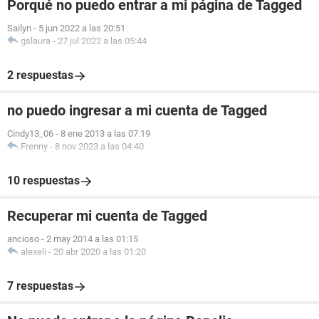
Porqué no puedo entrar a mi página de Tagged
Sailyn
-
5 jun 2022 a las 20:51
gslaura
-
27 jul 2022 a las 05:44
2 respuestas
no puedo ingresar a mi cuenta de Tagged
Cindy13_06
-
8 ene 2013 a las 07:19
Frenny
-
8 nov 2023 a las 04:40
10 respuestas
Recuperar mi cuenta de Tagged
ancioso
-
2 may 2014 a las 01:15
alexeli
-
20 abr 2020 a las 01:20
7 respuestas