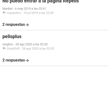
No puedo entrar a la página Repelis
Maribel
-
6 may 2019 a las 03:41
mayestinv
-
10 jul 2019 a las 22:50
2 respuestas
pelisplus
siriglino
-
28 ago 2020 a las 02:28
DarylG45
-
28 ago 2020 a las 02:52
2 respuestas