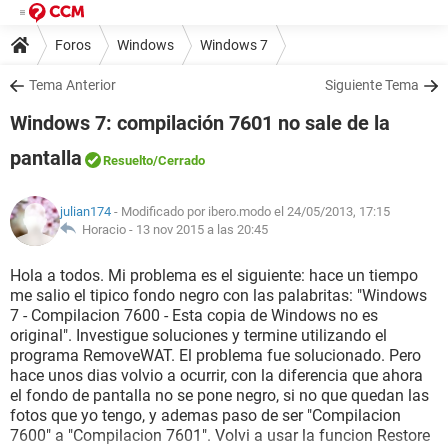
Foros
Windows
Windows 7
Tema Anterior
Siguiente Tema
Windows 7: compilación 7601 no sale de la
pantalla
Resuelto
/Cerrado
julian174
- Modificado por ibero.modo el 24/05/2013, 17:15
Horacio -
13 nov 2015 a las 20:45
Hola a todos. Mi problema es el siguiente: hace un tiempo
me salio el tipico fondo negro con las palabritas: "Windows
7 - Compilacion 7600 - Esta copia de Windows no es
original". Investigue soluciones y termine utilizando el
programa RemoveWAT. El problema fue solucionado. Pero
hace unos dias volvio a ocurrir, con la diferencia que ahora
el fondo de pantalla no se pone negro, si no que quedan las
fotos que yo tengo, y ademas paso de ser "Compilacion
7600" a "Compilacion 7601". Volvi a usar la funcion Restore