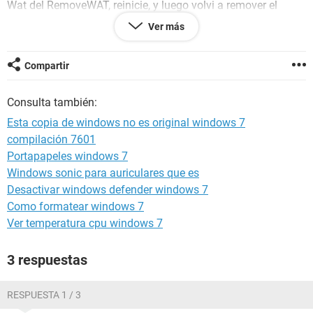
Wat del RemoveWAT, reinicie, y luego volvi a remover el
archivo WAT. Vuelvo a reiniciar, y el problema parecia
Ver más
solucionado, salvo que todavia me quedaba la leyenda en la
pantalla. Fui probando varias soluciones como restaurar el
sistema, o borrar la actualizacion KB971033 manualmente,
Compartir
pero todavia tengo las palabritas en la esquina inferior
derecha de la pantalla. Queria saber si habia alguna
Consulta también:
solucion a esto y estaría MUY agradecido.
Esta copia de windows no es original windows 7
compilación 7601
Portapapeles windows 7
Windows sonic para auriculares que es
Desactivar windows defender windows 7
Como formatear windows 7
Ver temperatura cpu windows 7
3 respuestas
RESPUESTA 1 / 3