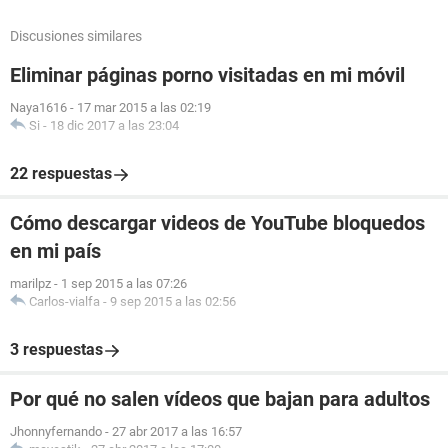
Discusiones similares
Eliminar páginas porno visitadas en mi móvil
Naya1616
-
17 mar 2015 a las 02:19
Si
-
18 dic 2017 a las 23:04
22 respuestas
Cómo descargar videos de YouTube bloquedos
en mi país
marilpz
-
1 sep 2015 a las 07:26
Carlos-vialfa
-
9 sep 2015 a las 02:56
3 respuestas
Por qué no salen vídeos que bajan para adultos
Jhonnyfernando
-
27 abr 2017 a las 16:57