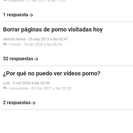
mayestik
-
27 abr 2017 a las 17:00
1 respuesta
Borrar páginas de porno visitadas hoy
venicio torres
-
29 sep 2013 a las 02:47
Tinmar
-
14 abr 2020 a las 06:34
32 respuestas
¿Por qué no puedo ver vídeos porno?
Luis
-
5 oct 2020 a las 02:39
canayorene
-
23 mar 2021 a las 23:20
2 respuestas