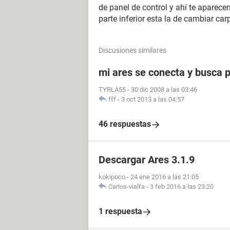
de panel de control y ahí te aparecen
parte inferior esta la de cambiar carp
Discusiones similares
mi ares se conecta y busca 
TYRLA55
-
30 dic 2008 a las 03:46
fff
-
3 oct 2013 a las 04:57
46 respuestas
Descargar Ares 3.1.9
kokipoco
-
24 ene 2016 a las 21:05
Carlos-vialfa
-
3 feb 2016 a las 23:20
1 respuesta