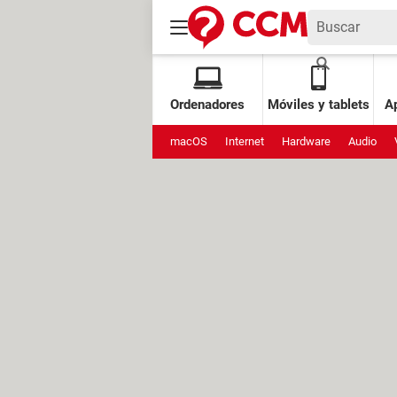
Ordenadores
Móviles y tablets
Ap
macOS
Internet
Hardware
Audio