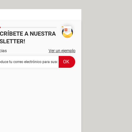
SCRÍBETE A NUESTRA
SLETTER!
cias
Ver un ejemplo