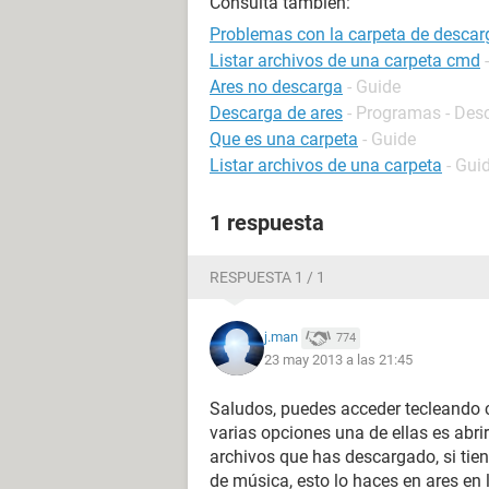
Consulta también:
Problemas con la carpeta de descar
Listar archivos de una carpeta cmd
Ares no descarga
- Guide
Descarga de ares
- Programas - Desc
Que es una carpeta
- Guide
Listar archivos de una carpeta
- Gui
1 respuesta
RESPUESTA 1 / 1
j.man
774
23 may 2013 a las 21:45
Saludos, puedes acceder tecleando c
varias opciones una de ellas es abrir
archivos que has descargado, si tie
de música, esto lo haces en ares en l