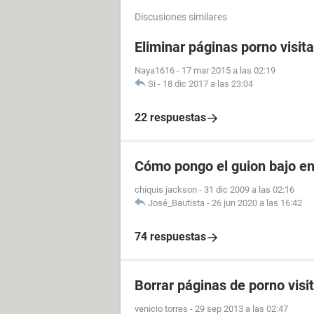
Discusiones similares
Eliminar páginas porno visit
Naya1616
-
17 mar 2015 a las 02:19
Si
-
18 dic 2017 a las 23:04
22 respuestas
Cómo pongo el guion bajo e
chiquis jackson
-
31 dic 2009 a las 02:16
José_Bautista
-
26 jun 2020 a las 16:42
74 respuestas
Borrar páginas de porno visi
venicio torres
-
29 sep 2013 a las 02:47