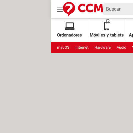
Ordenadores
Móviles y tablets
Ap
macOS
Internet
Hardware
Audio