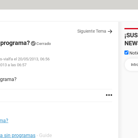
Siguiente Tema
¡SU
n programa?
NEW
Cerrado
Noti
s-vialfa el 20/05/2013, 06:56
013 a las 06:57
rograma?
ama?
na sin programas
- Guide