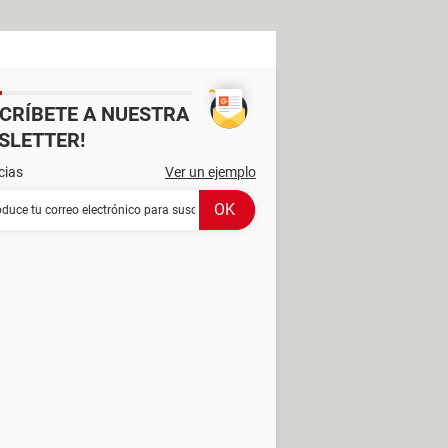
SCRÍBETE A NUESTRA
SLETTER!
cias
Ver un ejemplo