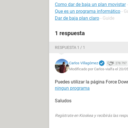
Como dar de baja un plan movistar
Que es un programa informático
- G
Dar de baja plan claro
- Guide
1 respuesta
RESPUESTA 1 / 1
Carlos Villagómez
278.797
Modificado por Carlos-vialfa el 20/0
Puedes utilizar la página Force Dow
ningun programa
Saludos
Regístrate en Kioskea y recibirás las res