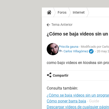
Foros
Internet
Tema Anterior
¿Cómo se baja videos sin u
Priscila gauna
- Modificado por Carlo
Carlos Villagómez
-
20 may 2
como bajo videos en kioskea sin p
Compartir
Consulta también:
¿Cómo se baja videos sin un progr
Cómo poner barra baja
- Guide
Descargar vídeos de cualquier pági