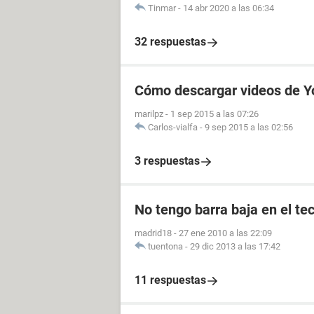
Tinmar
-
14 abr 2020 a las 06:34
32 respuestas
Cómo descargar videos de Y
marilpz
-
1 sep 2015 a las 07:26
Carlos-vialfa
-
9 sep 2015 a las 02:56
3 respuestas
No tengo barra baja en el te
madrid18
-
27 ene 2010 a las 22:09
tuentona
-
29 dic 2013 a las 17:42
11 respuestas