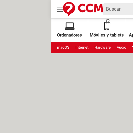
Ordenadores
Móviles y tablets
Ap
macOS
Internet
Hardware
Audio