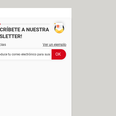
SCRÍBETE A NUESTRA
SLETTER!
cias
Ver un ejemplo