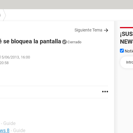
8
Siguiente Tema
¡SU
 se bloquea la pantalla
NEW
Cerrado
Noti
el 5/06/2013, 16:00
 20:58
- Guide
ows 8
- Guide