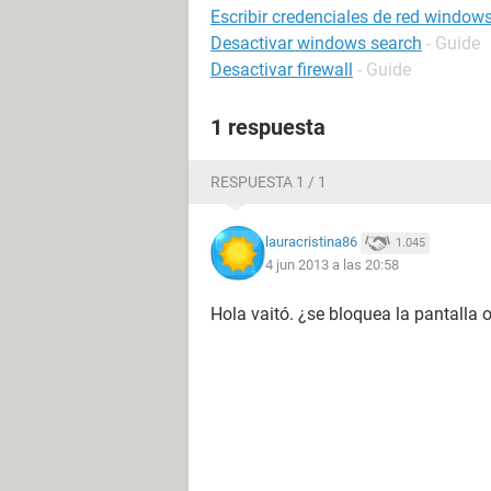
Escribir credenciales de red window
Desactivar windows search
- Guide
Desactivar firewall
- Guide
1 respuesta
RESPUESTA 1 / 1
lauracristina86
1.045
4 jun 2013 a las 20:58
Hola vaitó. ¿se bloquea la pantalla o