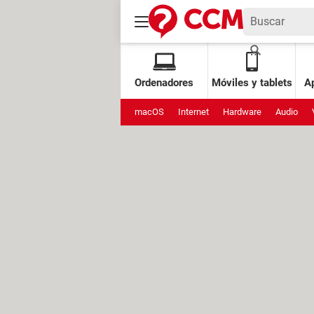
Ordenadores
Móviles y tablets
Ap
macOS
Internet
Hardware
Audio