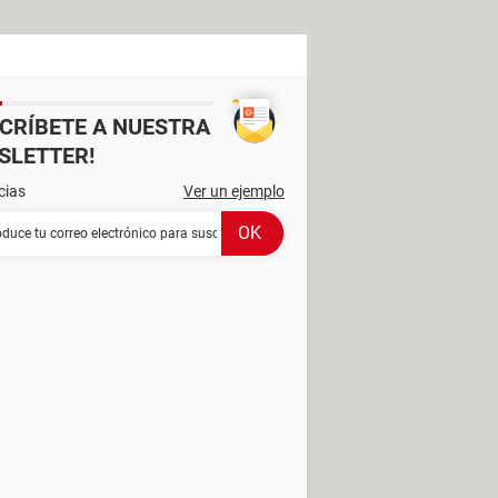
SCRÍBETE A NUESTRA
SLETTER!
cias
Ver un ejemplo