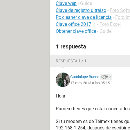
Clave wep
- Guide
Clave de registro ultraiso
-
Foro Soft
Pc cleaner clave de licencia
-
Foro In
Clave office 2017
✓
-
Foro Excel
Obtener clave office
- Guide
1 respuesta
RESPUESTA 1 / 1
Guadalupe.Bueno
3
17 may 2013 a las 05:15
Hola
Primero tienes que estar conectado 
Si tu modem es de Telmex tienes que
192.168.1.254, después de escribir e