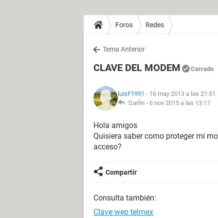
Foros
Redes
Tema Anterior
CLAVE DEL MODEM
Cerrado
luisF1991
- 16 may 2013 a las 21:51
Darlin -
6 nov 2015 a las 13:17
Hola amigos
Quisiera saber como proteger mi mo
acceso?
Compartir
Consulta también:
Clave wep telmex