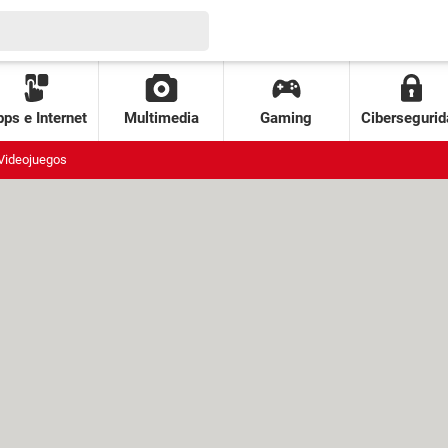
ps e Internet
Multimedia
Gaming
Cibersegurid
Videojuegos